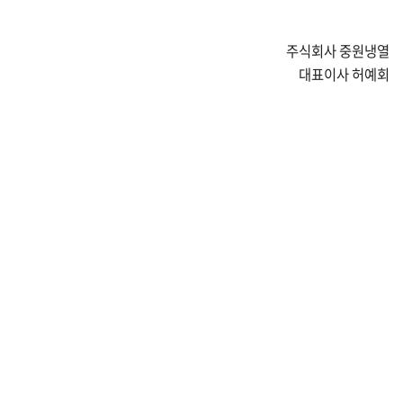
주식회사 중원냉열
대표이사 허예회