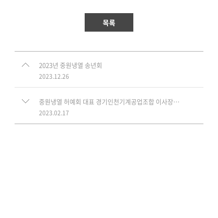
목록
2023년 중원냉열 송년회
2023.12.26
중원냉열 허예회 대표 경기인천기계공업조합 이사장 선임
2023.02.17